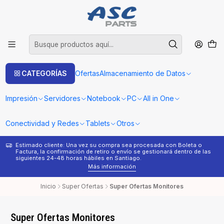
CATEGORÍAS
Ofertas
Almacenamiento de Datos
Impresión
Servidores
Notebook
PC
All in One
Conectividad y Redes
Tablets
Otros
Estimado cliente: Una vez su compra sea procesada con Boleta o
¿
Factura, la confirmación de retiro o envío se gestionará dentro de las
s
siguientes 24-48 horas hábiles en Santiago.
Más información
Inicio
Super Ofertas
Super Ofertas Monitores
Super Ofertas Monitores