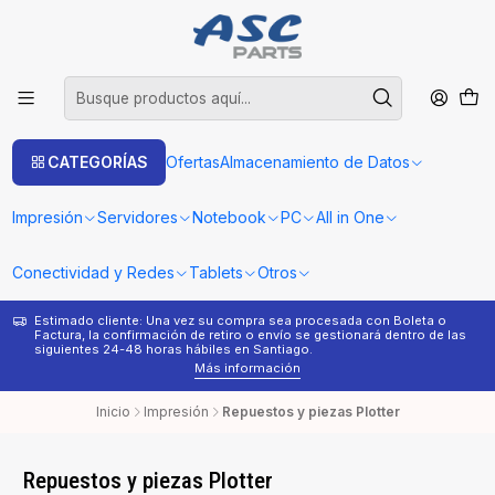
CATEGORÍAS
Ofertas
Almacenamiento de Datos
Impresión
Servidores
Notebook
PC
All in One
Conectividad y Redes
Tablets
Otros
Estimado cliente: Una vez su compra sea procesada con Boleta o
¿
Factura, la confirmación de retiro o envío se gestionará dentro de las
s
siguientes 24-48 horas hábiles en Santiago.
Más información
Inicio
Impresión
Repuestos y piezas Plotter
Repuestos y piezas Plotter