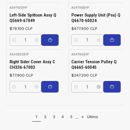
AS41165
|
HP
AS41168
|
HP
Left-Side Spittoon Assy Q
Power Supply Unit (Psu) Q
Q5669-67049
Q6670-60024
$79.100 CLP
$477.500 CLP
Cantidad
Cantidad
AS40820
|
HP
AS41166
|
HP
Right Sider Cover Assy C
Carrier Tension Pulley Q
CH336-67003
Q6665-60045
$77.900 CLP
$247.200 CLP
Cantidad
Cantidad
1
2
3
4
5
...
»
Último