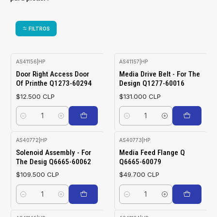
FILTROS
AS41156
|
HP
AS41157
|
HP
Door Right Access Door
Media Drive Belt - For The
Of Printhe Q1273-60294
Design Q1277-60016
$12.500 CLP
$131.000 CLP
Cantidad
Cantidad
AS40772
|
HP
AS40773
|
HP
Solenoid Assembly - For
Media Feed Flange Q
The Desig Q6665-60062
Q6665-60079
$109.500 CLP
$49.700 CLP
Cantidad
Cantidad