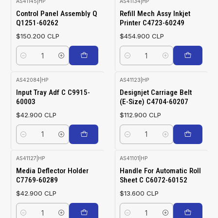
AS41145
|
HP
AS41134
|
HP
Control Panel Assembly Q
Refill Mech Assy Inkjet
Q1251-60262
Printer C4723-60249
$150.200 CLP
$454.900 CLP
Cantidad
Cantidad
AS42084
|
HP
AS41123
|
HP
Input Tray Adf C C9915-
Designjet Carriage Belt
60003
(E-Size) C4704-60207
$42.900 CLP
$112.900 CLP
Cantidad
Cantidad
AS41127
|
HP
AS41101
|
HP
Media Deflector Holder
Handle For Automatic Roll
C7769-60289
Sheet C C6072-60152
$42.900 CLP
$13.600 CLP
Cantidad
Cantidad