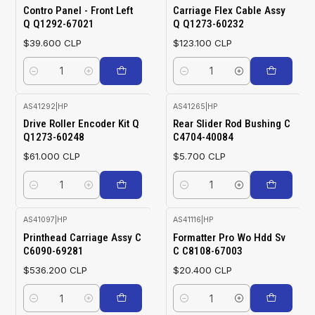
Contro Panel - Front Left
Carriage Flex Cable Assy
Q Q1292-67021
Q Q1273-60232
$39.600 CLP
$123.100 CLP
Cantidad
Cantidad
AS41292
|
HP
AS41265
|
HP
Drive Roller Encoder Kit Q
Rear Slider Rod Bushing C
Q1273-60248
C4704-40084
$61.000 CLP
$5.700 CLP
Cantidad
Cantidad
AS41097
|
HP
AS41116
|
HP
Printhead Carriage Assy C
Formatter Pro Wo Hdd Sv
C6090-69281
C C8108-67003
$536.200 CLP
$20.400 CLP
Cantidad
Cantidad