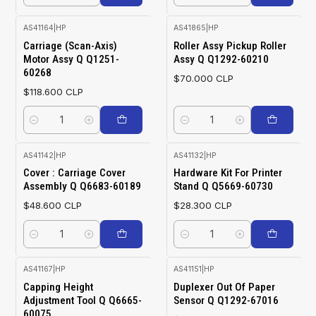
AS41164
|
HP
AS41865
|
HP
Carriage (Scan-Axis)
Roller Assy Pickup Roller
Motor Assy Q Q1251-
Assy Q Q1292-60210
60268
$70.000 CLP
$118.600 CLP
Cantidad
Cantidad
AS41142
|
HP
AS41132
|
HP
Cover : Carriage Cover
Hardware Kit For Printer
Assembly Q Q6683-60189
Stand Q Q5669-60730
$48.600 CLP
$28.300 CLP
Cantidad
Cantidad
AS41167
|
HP
AS41151
|
HP
Capping Height
Duplexer Out Of Paper
Adjustment Tool Q Q6665-
Sensor Q Q1292-67016
60075