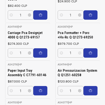
$24.900 CLP
$82.400 CLP
Cantidad
Cantidad
AS41148
|
HP
AS40874
|
HP
Carriage Pca Designjet
Pca Formatter + Porc
4000 Q Q1273-69157
+Hs-Rc Q Q1273-69250
$274.300 CLP
$979.700 CLP
Cantidad
Cantidad
AS42116
|
HP
AS41144
|
HP
Paper Input Tray
Air Pressurizacion System
Assembly C C7791-60146
Q Q1251-60258
$87.000 CLP
$120.800 CLP
Cantidad
Cantidad
AS41159
|
HP
AS40771
|
HP