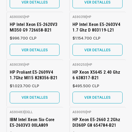
VER DETALLES
VER DETALLES
AS90065
|
HP
AS90318
|
HP
Agotado
Agotado
HP Intel Xeon E5-2620V3
HP Intel Xeon E5-2603V4
Ml350 G9 726658-B21
1.7 Ghz D 803119-L21
$996.700 CLP
$1.154.700 CLP
VER DETALLES
VER DETALLES
AS90395
|
HP
AS90250
|
HP
Agotado
Agotado
HP Proliant E5-2609V4
HP Xeon X5645 2.40 Ghz
1.7Ghz Ml15 828356-B21
6 638317-B21
$1.023.700 CLP
$495.500 CLP
VER DETALLES
VER DETALLES
AS90483
|
DELL
AS90010
|
HP
Agotado
Agotado
IBM Intel Xeon Six-Core
HP Xeon E5-2660 2.2Ghz
E5-2603V3 00LA809
Dl360P G8 654784-B21