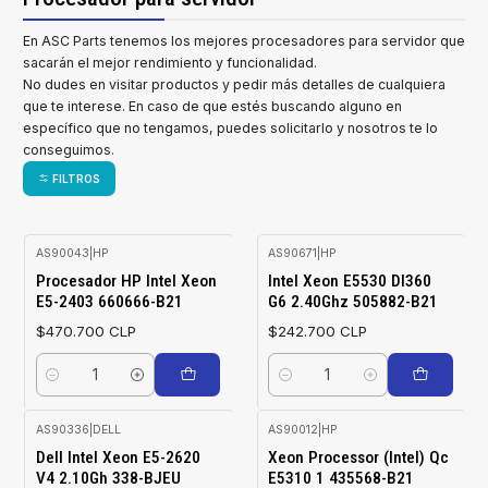
En ASC Parts tenemos los mejores procesadores para servidor que
sacarán el mejor rendimiento y funcionalidad.
No dudes en visitar productos y pedir más detalles de cualquiera
que te interese. En caso de que estés buscando alguno en
específico que no tengamos, puedes solicitarlo y nosotros te lo
conseguimos.
FILTROS
AS90043
|
HP
AS90671
|
HP
Procesador HP Intel Xeon
Intel Xeon E5530 Dl360
E5-2403 660666-B21
G6 2.40Ghz 505882-B21
$470.700 CLP
$242.700 CLP
Cantidad
Cantidad
AS90336
|
DELL
AS90012
|
HP
Agotado
Agotado
Dell Intel Xeon E5-2620
Xeon Processor (Intel) Qc
V4 2.10Gh 338-BJEU
E5310 1 435568-B21