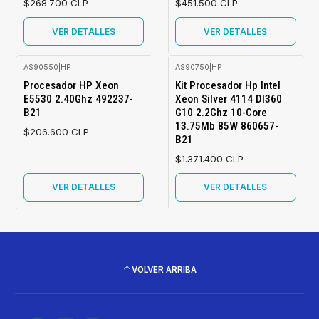
$268.700 CLP
$451.500 CLP
VER DETALLES
VER DETALLES
AS90550
|
HP
AS90750
|
HP
Agotado
Agotado
Procesador HP Xeon
Kit Procesador Hp Intel
E5530 2.40Ghz 492237-
Xeon Silver 4114 Dl360
B21
G10 2.2Ghz 10-Core
13.75Mb 85W 860657-
$206.600 CLP
B21
$1.371.400 CLP
VER DETALLES
VER DETALLES
VOLVER ARRIBA