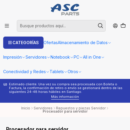
CATEGORÍAS
Ofertas
Almacenamiento de Datos
Impresión
Servidores
Notebook
PC
All in One
Conectividad y Redes
Tablets
Otros
Estimado cliente: Una vez su compra sea procesada con Boleta o
¿
Factura, la confirmación de retiro o envío se gestionará dentro de las
s
siguientes 24-48 horas hábiles en Santiago.
Más información
Inicio
Servidores
Repuestos y piezas Servidor
Procesador para servidor
Procesador para servidor