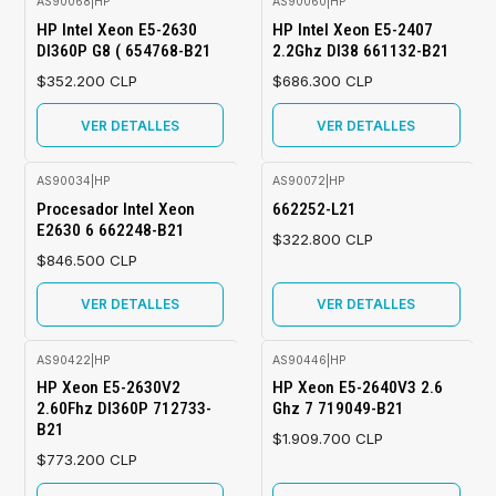
AS90068
|
HP
AS90060
|
HP
Agotado
Agotado
HP Intel Xeon E5-2630
HP Intel Xeon E5-2407
Dl360P G8 ( 654768-B21
2.2Ghz Dl38 661132-B21
$352.200 CLP
$686.300 CLP
VER DETALLES
VER DETALLES
AS90034
|
HP
AS90072
|
HP
Agotado
Agotado
Procesador Intel Xeon
662252-L21
E2630 6 662248-B21
$322.800 CLP
$846.500 CLP
VER DETALLES
VER DETALLES
AS90422
|
HP
AS90446
|
HP
Agotado
Agotado
HP Xeon E5-2630V2
HP Xeon E5-2640V3 2.6
2.60Fhz Dl360P 712733-
Ghz 7 719049-B21
B21
$1.909.700 CLP
$773.200 CLP