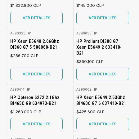
$1.322.800 CLP
$149.000 CLP
VER DETALLES
VER DETALLES
AS90323
|
HP
AS90038
|
HP
Agotado
Agotado
HP Xeon E5640 2.66Ghz
HP Proliant Dl380 G7
Dl360 G7 5 588068-B21
Xeon E5649 2 633418-
B21
$286.700 CLP
$360.100 CLP
VER DETALLES
VER DETALLES
AS90414
|
HP
AS90009
|
HP
Agotado
Agotado
HP Opteron 6272 2.1Ghz
HP Xeon E5649 2.53Ghz
Bl465C G8 634973-B21
Bl460C G7 6 637410-B21
$1.263.000 CLP
$425.600 CLP
VER DETALLES
VER DETALLES