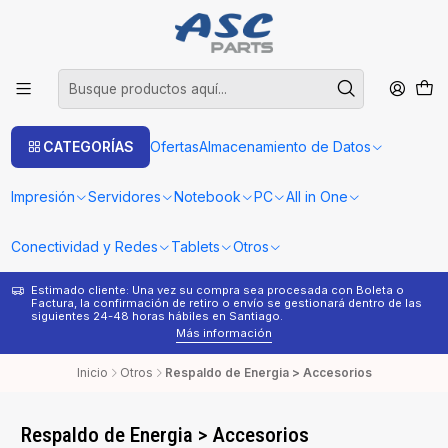
CATEGORÍAS
Ofertas
Almacenamiento de Datos
Impresión
Servidores
Notebook
PC
All in One
Conectividad y Redes
Tablets
Otros
Estimado cliente: Una vez su compra sea procesada con Boleta o
¿
Factura, la confirmación de retiro o envío se gestionará dentro de las
s
siguientes 24-48 horas hábiles en Santiago.
Más información
Inicio
Otros
Respaldo de Energia > Accesorios
Respaldo de Energia > Accesorios