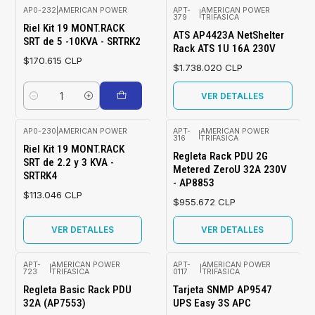
AP0-232
|
AMERICAN POWER
APT-
AMERICAN POWER
|
379
TRIFASICA
Agotado
Riel Kit 19 MONT.RACK
ATS AP4423A NetShelter
SRT de 5 -10KVA - SRTRK2
Rack ATS 1U 16A 230V
$170.615 CLP
$1.738.020 CLP
VER DETALLES
Cantidad
AP0-230
|
AMERICAN POWER
APT-
AMERICAN POWER
|
316
TRIFASICA
Agotado
Agotado
Riel Kit 19 MONT.RACK
Regleta Rack PDU 2G
SRT de 2.2 y 3 KVA -
Metered ZeroU 32A 230V
SRTRK4
- AP8853
$113.046 CLP
$955.672 CLP
VER DETALLES
VER DETALLES
APT-
AMERICAN POWER
APT-
AMERICAN POWER
|
|
723
TRIFASICA
0117
TRIFASICA
Agotado
Agotado
Regleta Basic Rack PDU
Tarjeta SNMP AP9547
32A (AP7553)
UPS Easy 3S APC