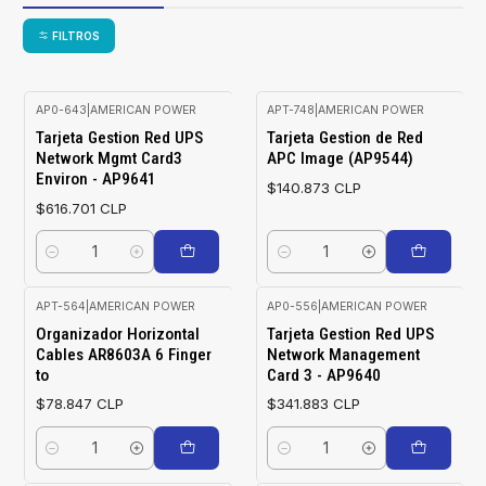
FILTROS
AP0-643
|
AMERICAN POWER
APT-748
|
AMERICAN POWER
Tarjeta Gestion Red UPS
Tarjeta Gestion de Red
Network Mgmt Card3
APC Image (AP9544)
Environ - AP9641
$140.873 CLP
$616.701 CLP
Cantidad
Cantidad
APT-564
|
AMERICAN POWER
AP0-556
|
AMERICAN POWER
Organizador Horizontal
Tarjeta Gestion Red UPS
Cables AR8603A 6 Finger
Network Management
to
Card 3 - AP9640
$78.847 CLP
$341.883 CLP
Cantidad
Cantidad