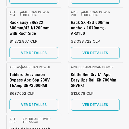
APT-
AMERICAN POWER
APT-
AMERICAN POWER
|
|
724
TRIFASICA
201
TRIFASICA
Agotado
Agotado
Rack Easy ER6222
Rack SX 42U 600mm
600mm/42U/1200mm
ancho x 1070mm; -
with Roof Side
AR3100
$1.272.867 CLP
$2.033.722 CLP
VER DETALLES
VER DETALLES
AP0-45
|
AMERICAN POWER
AP0-680
|
AMERICAN POWER
Agotado
Agotado
Tablero Desviacion
Kit De Riel Srvrk1 Apc
Bypass Apc Sbp 230V
Easy Ups Rail Kit 700Mm
16Amp SBP3000RMI
SRVRK1
$637.652 CLP
$13.078 CLP
VER DETALLES
VER DETALLES
APT-
AMERICAN POWER
|
0024
TRIFASICA
Agotado