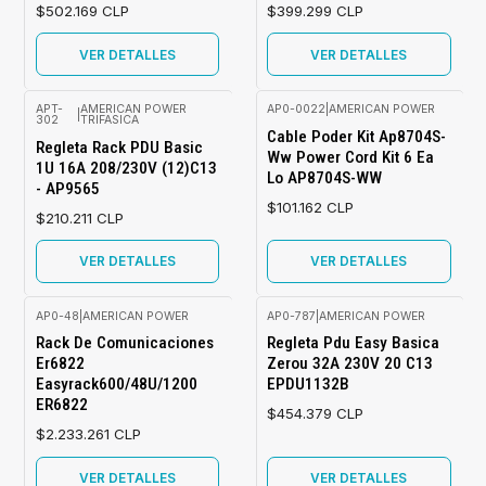
$502.169 CLP
$399.299 CLP
VER DETALLES
VER DETALLES
APT-
AMERICAN POWER
AP0-0022
|
AMERICAN POWER
|
302
TRIFASICA
Agotado
Agotado
Cable Poder Kit Ap8704S-
Regleta Rack PDU Basic
Ww Power Cord Kit 6 Ea
1U 16A 208/230V (12)C13
Lo AP8704S-WW
- AP9565
$101.162 CLP
$210.211 CLP
VER DETALLES
VER DETALLES
AP0-48
|
AMERICAN POWER
AP0-787
|
AMERICAN POWER
Agotado
Agotado
Rack De Comunicaciones
Regleta Pdu Easy Basica
Er6822
Zerou 32A 230V 20 C13
Easyrack600/48U/1200
EPDU1132B
ER6822
$454.379 CLP
$2.233.261 CLP
VER DETALLES
VER DETALLES