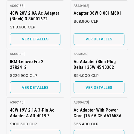
AS60133
|
AS60492
|
Agotado
Agotado
40W 20V 2.0A Ac Adapter
Adapter 36W 0 00HM601
(Black) 3 36001672
$68.900 CLP
$118.600 CLP
VER DETALLES
VER DETALLES
AS60149
|
AS60130
|
Agotado
Agotado
IBM-Lenovo Fru 2
Ac Adapter (Slim Plug
27R2412
Delta 135W 45N0362
$226.900 CLP
$54.000 CLP
VER DETALLES
VER DETALLES
AS60140
|
AS60473
|
Agotado
Agotado
40W 19V 2.1A 3-Pin Ac
Ac Adapter With Power
Adapter A AD-4019P
Cord (15.6V CF-AA1653A
$100.500 CLP
$55.400 CLP