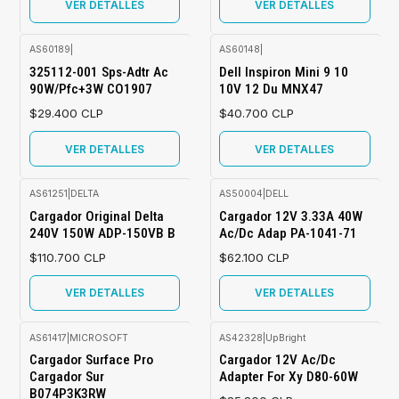
VER DETALLES
VER DETALLES
AS60189
|
AS60148
|
Agotado
Agotado
325112-001 Sps-Adtr Ac
Dell Inspiron Mini 9 10
90W/Pfc+3W CO1907
10V 12 Du MNX47
$29.400 CLP
$40.700 CLP
VER DETALLES
VER DETALLES
AS61251
|
DELTA
AS50004
|
DELL
Agotado
Agotado
Cargador Original Delta
Cargador 12V 3.33A 40W
240V 150W ADP-150VB B
Ac/Dc Adap PA-1041-71
$110.700 CLP
$62.100 CLP
VER DETALLES
VER DETALLES
AS61417
|
MICROSOFT
AS42328
|
UpBright
Agotado
Agotado
Cargador Surface Pro
Cargador 12V Ac/Dc
Cargador Sur
Adapter For Xy D80-60W
B074P3K3RW