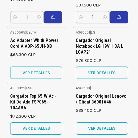
$37.500 CLP
Cantidad
Cantidad
AS60565
|
DELTA
AS60501
|
LG
Agotado
Agotado
Ac Adapter Whith Power
Cargador Original
Cord A ADP-65JH-DB
Notebook LG 19V 1.3A L
LCAP21
$63.300 CLP
$76.800 CLP
VER DETALLES
VER DETALLES
AS60822
|
FSP
AS60138
|
Agotado
Agotado
Cargador Fsp 65 W Ac -
Cargador Original Lenovo
Kit De Ada FSP065-
/ Olidat 36001646
10AABA
$38.400 CLP
$72.300 CLP
VER DETALLES
VER DETALLES