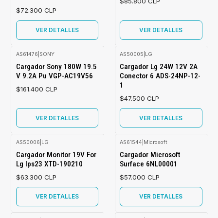
$85.800 CLP
$72.300 CLP
VER DETALLES
VER DETALLES
AS61476
|
SONY
AS50005
|
LG
Agotado
Agotado
Cargador Sony 180W 19.5
Cargador Lg 24W 12V 2A
V 9.2A Pu VGP-AC19V56
Conector 6 ADS-24NP-12-
1
$161.400 CLP
$47.500 CLP
VER DETALLES
VER DETALLES
AS50006
|
LG
AS61544
|
Microsoft
Agotado
Agotado
Cargador Monitor 19V For
Cargador Microsoft
Lg Ips23 XTD-190210
Surface 6NL00001
$63.300 CLP
$57.000 CLP
VER DETALLES
VER DETALLES