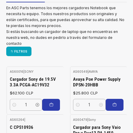
En ASC Parts tenemos los mejores cargadores Notebook que
necesita tu equipo. Todos nuestros productos son originales y
están certificados, para que puedas aprovechar su alta calidad. No
te pierdas los mejores precios.
Si estás buscando un cargador de laptop que no encuentras en
nuestra web, no dudes en pedirlo a través del formulario de
contacto
FILTROS
AS60016
|
SONY
AS60549
|
AVAYA
Cargador Sony de 19.5V
Avaya Poe Power Supply
3.3A PCGA-AC19V32
DPSN-20HBB
$62.100 CLP
$25.800 CLP
Cantidad
Cantidad
AS60264
|
AS60479
|
Sony
No disponible
C CPS10936
Cargador para Sony Vaio
Pro y Duo13 PA-1450-