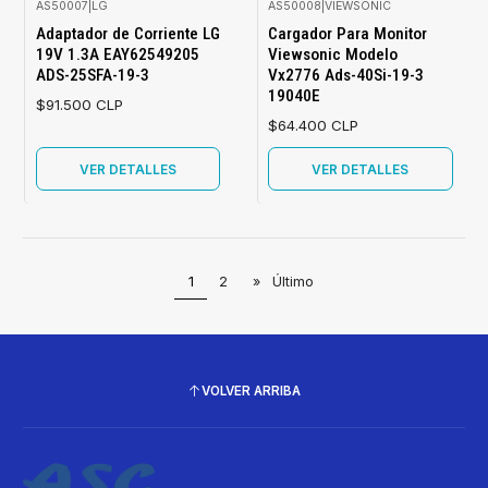
AS50007
|
LG
AS50008
|
VIEWSONIC
Agotado
Agotado
Adaptador de Corriente LG
Cargador Para Monitor
19V 1.3A EAY62549205
Viewsonic Modelo
ADS-25SFA-19-3
Vx2776 Ads-40Si-19-3
19040E
$91.500 CLP
$64.400 CLP
VER DETALLES
VER DETALLES
1
2
»
Último
VOLVER ARRIBA