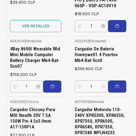
$29.400 CLP
06SP - VGP-AC10V10
$18.500 CLP
VER DETALLES
Cantidad
AS42434
|
Honeywell
AS42458
|
Honeywell
4Bay 8690I Wearable Rfid
Cargador De Bateria
Mini Mobile Computer
Honeywell1 4 Puertos
Battery Charger Mb4-Bat-
Mb4-Bat-Scn0
Scn07
$366.900 CLP
$159.200 CLP
Cantidad
Cantidad
AS62360
|
Chicony
AS70092
|
Motorola
Cargador Chicony Para
Cargador Motorola 110-
MSI Stealth 20V 7.5A
240V XPR3300, XPR6550,
150W Pin 4.5x3.0mm
XPR7550, XPR6500,
A17-150P1A
XPR6580, XPR7350,
XPR7580 WPLN4232
$77.300 CLP