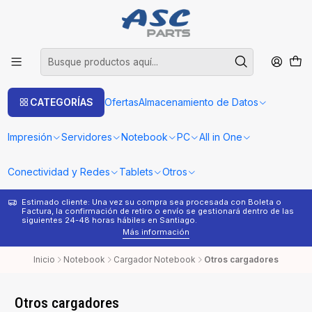
CATEGORÍAS
Ofertas
Almacenamiento de Datos
Impresión
Servidores
Notebook
PC
All in One
Conectividad y Redes
Tablets
Otros
Estimado cliente: Una vez su compra sea procesada con Boleta o
¿
Factura, la confirmación de retiro o envío se gestionará dentro de las
s
siguientes 24-48 horas hábiles en Santiago.
Más información
Inicio
Notebook
Cargador Notebook
Otros cargadores
Otros cargadores