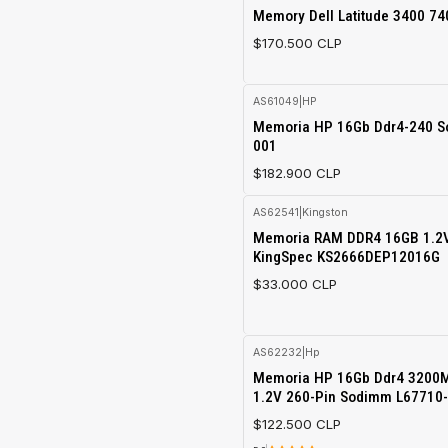
Agotado
Memory Dell Latitude 3400 7
$170.500 CLP
AS61049
|
HP
Agotado
Memoria HP 16Gb Ddr4-240 S
001
$182.900 CLP
AS62541
|
Kingston
Agotado
Memoria RAM DDR4 16GB 1.2
KingSpec KS2666DEP12016G
$33.000 CLP
AS62232
|
Hp
Agotado
Memoria HP 16Gb Ddr4 3200
1.2V 260-Pin Sodimm L67710
$122.500 CLP