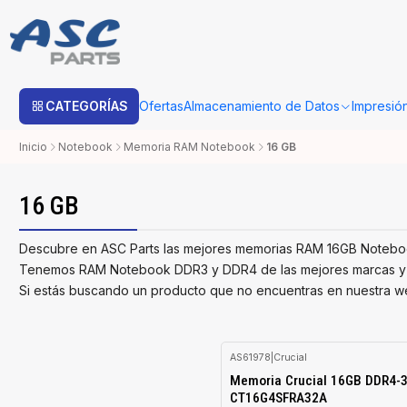
Estimado cliente: Una vez su compra sea procesada con Bo
CATEGORÍAS
Ofertas
Almacenamiento de Datos
Impresió
Inicio
Notebook
Memoria RAM Notebook
16 GB
16 GB
Descubre en ASC Parts las mejores memorias RAM 16GB Notebook
Tenemos RAM Notebook DDR3 y DDR4 de las mejores marcas y ori
Si estás buscando un producto que no encuentras en nuestra we
AS61978
|
Crucial
Memoria Crucial 16GB DDR4-
CT16G4SFRA32A