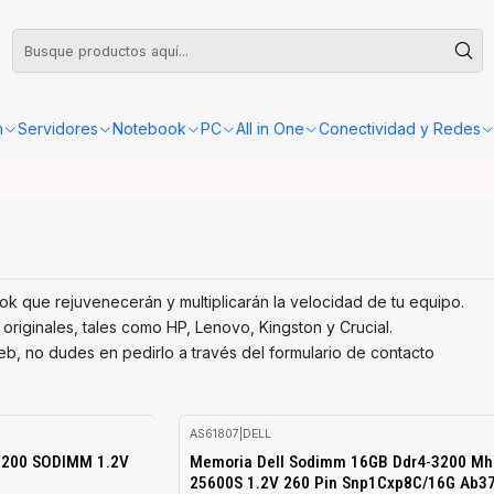
leta o Factura, la confirmación de retiro o envío se gestionará dentro de las
n
Servidores
Notebook
PC
All in One
Conectividad y Redes
 que rejuvenecerán y multiplicarán la velocidad de tu equipo.
ginales, tales como HP, Lenovo, Kingston y Crucial.
b, no dudes en pedirlo a través del formulario de contacto
AS61807
|
DELL
3200 SODIMM 1.2V
Memoria Dell Sodimm 16GB Ddr4-3200 Mh
25600S 1.2V 260 Pin Snp1Cxp8C/16G Ab3