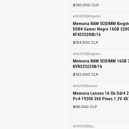
$130.000 CLP
AS63636
|
Kingston
Memoria RAM SODIMM Kingsto
DDR4 Gamer Negro 16GB 32
KF432S20IB/16
$154.500 CLP
AS63757
|
Kingston
Memoria RAM SODIMM 16GB 
KVR32S22S8/16
$142.000 CLP
AS62010
|
Lenovo
Agotado
Memoria Lenovo 16 Gb Ddr4
Pc4-19200 260 Pines 1.2V 4
$96.000 CLP
AS61342
|
DELL