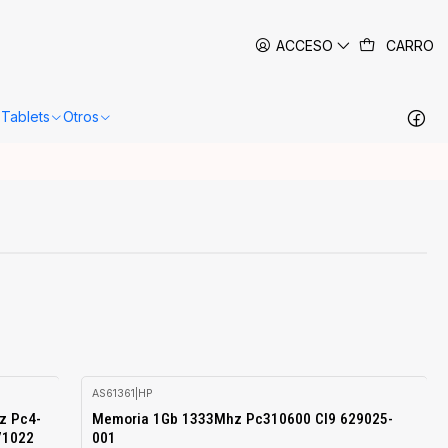
 siguientes 24-48 horas hábiles en Santiago.
Más información
ACCESO
CARRO
Tablets
Otros
AS61361
|
HP
z Pc4-
Memoria 1Gb 1333Mhz Pc310600 Cl9 629025-
71022
001