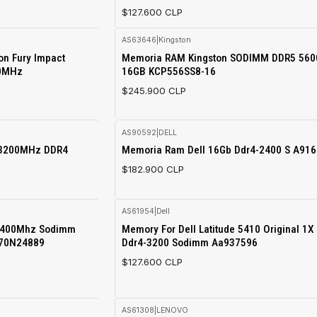
$127.600 CLP
AS63646
|
Kingston
n Fury Impact
Memoria RAM Kingston SODIMM DDR5 56
00MHz
16GB KCP556SS8-16
$245.900 CLP
AS90592
|
DELL
Agotado
3200MHz DDR4
Memoria Ram Dell 16Gb Ddr4-2400 S A91
$182.900 CLP
AS61954
|
Dell
Agotado
 2400Mhz Sodimm
Memory For Dell Latitude 5410 Original 1X
X70N24889
Ddr4-3200 Sodimm Aa937596
$127.600 CLP
AS61308
|
LENOVO