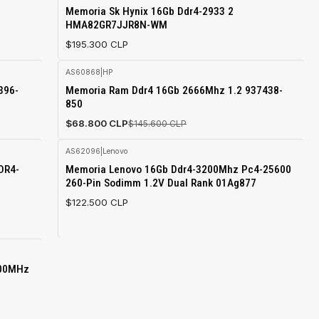
Agotado
Memoria Sk Hynix 16Gb Ddr4-2933 2
HMA82GR7JJR8N-WM
$195.300 CLP
AS60868
|
HP
-53%
396-
Memoria Ram Ddr4 16Gb 2666Mhz 1.2 937438-
OFF
850
Agotado
$68.800 CLP
$145.600 CLP
AS62096
|
Lenovo
Agotado
DR4-
Memoria Lenovo 16Gb Ddr4-3200Mhz Pc4-25600
260-Pin Sodimm 1.2V Dual Rank 01Ag877
$122.500 CLP
200MHz