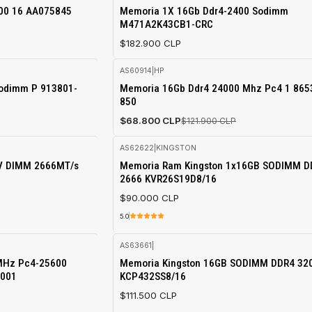
Agotado
400 16 AA075845
Memoria 1X 16Gb Ddr4-2400 Sodimm
M471A2K43CB1-CRC
$182.900 CLP
AS60914
|
HP
-44%
odimm P 913801-
Memoria 16Gb Ddr4 24000 Mhz Pc4 1 865
OFF
850
Agotado
$68.800 CLP
$121.900 CLP
AS62622
|
KINGSTON
Agotado
V DIMM 2666MT/s
Memoria Ram Kingston 1x16GB SODIMM D
2666 KVR26S19D8/16
$90.000 CLP
5.0
AS63661
|
Agotado
MHz Pc4-25600
Memoria Kingston 16GB SODIMM DDR4 3
-001
KCP432SS8/16
$111.500 CLP