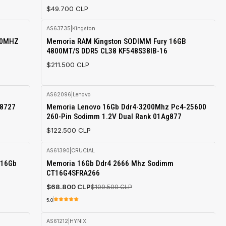
$49.700 CLP
AS63735
|
Kingston
00MHZ
Memoria RAM Kingston SODIMM Fury 16GB
4800MT/S DDR5 CL38 KF548S38IB-16
$211.500 CLP
AS62096
|
Lenovo
Agotado
68727
Memoria Lenovo 16Gb Ddr4-3200Mhz Pc4-25600
260-Pin Sodimm 1.2V Dual Rank 01Ag877
$122.500 CLP
AS61390
|
CRUCIAL
-37%
 16Gb
Memoria 16Gb Ddr4 2666 Mhz Sodimm
OFF
CT16G4SFRA266
Agotado
$68.800 CLP
$109.500 CLP
5.0
AS61212
|
HYNIX