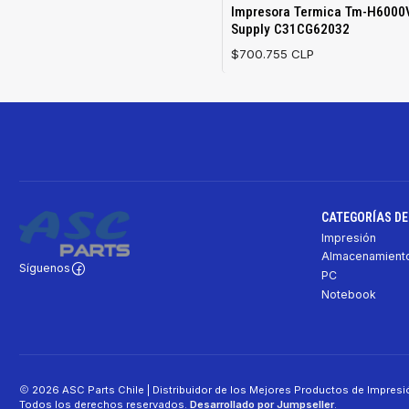
Agotado
Impresora Termica Tm-H6000V
Supply C31CG62032
$700.755 CLP
CATEGORÍAS D
Impresión
Almacenamiento
Síguenos
PC
Notebook
2026 ASC Parts Chile | Distribuidor de los Mejores Productos de Impres
Todos los derechos reservados.
Desarrollado por Jumpseller
.