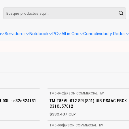
leta o Factura, la confirmación de retiro o envío se gestionará dentro de las
n
Servidores
Notebook
PC
All in One
Conectividad y Redes
TM0-942
|
EPSON COMMERCIAL HW
Agotado
-U03II - c32c824131
TM-T88VII-012 SRL(S01) UIB PS&AC EBCK
C31CJ57012
$380.407 CLP
TM0-001
|
EPSON COMMERCIAL HW