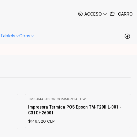
 siguientes 24-48 horas hábiles en Santiago.
Más información
ACCESO
CARRO
Tablets
Otros
TM0-044
|
EPSON COMMERCIAL HW
Agotado
Impresora Termica POS Epson TM-T20IIIL-001 -
C31CH26001
$146.520 CLP