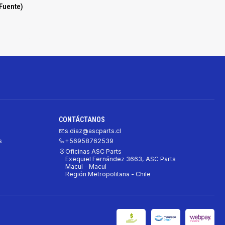
 Fuente)
CONTÁCTANOS
s.diaz@ascparts.cl
s
+56958762539
Oficinas ASC Parts
Exequiel Fernández 3663, ASC Parts
Macul - Macul
Región Metropolitana - Chile