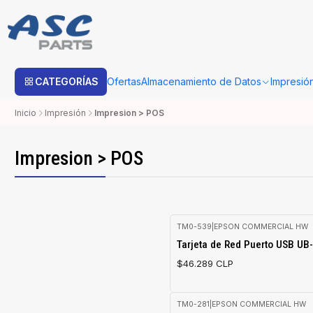
Estimado cliente: Una vez su compra sea procesada con Bo
CATEGORÍAS
Ofertas
Almacenamiento de Datos
Impresió
Inicio
Impresión
Impresion > POS
Impresion > POS
TM0-539
|
EPSON COMMERCIAL HW
Tarjeta de Red Puerto USB UB
$46.289 CLP
TM0-281
|
EPSON COMMERCIAL HW