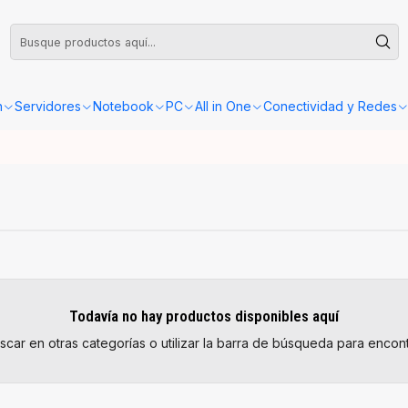
leta o Factura, la confirmación de retiro o envío se gestionará dentro de las
n
Servidores
Notebook
PC
All in One
Conectividad y Redes
Todavía no hay productos disponibles aquí
car en otras categorías o utilizar la barra de búsqueda para encont