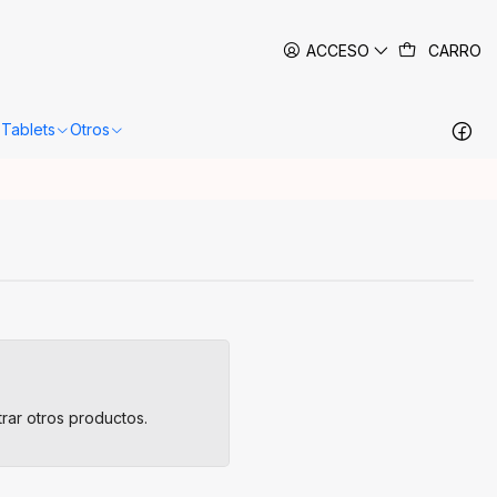
 siguientes 24-48 horas hábiles en Santiago.
Más información
ACCESO
CARRO
Tablets
Otros
rar otros productos.