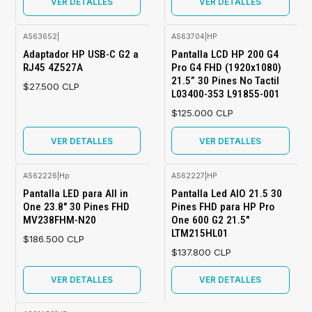
VER DETALLES
VER DETALLES
AS63652
|
AS63704
|
HP
Agotado
Agotado
Adaptador HP USB-C G2 a
Pantalla LCD HP 200 G4
RJ45 4Z527A
Pro G4 FHD (1920x1080)
21.5” 30 Pines No Tactil
$27.500 CLP
L03400-353 L91855-001
$125.000 CLP
VER DETALLES
VER DETALLES
AS62226
|
Hp
AS62227
|
HP
Agotado
Agotado
Pantalla LED para All in
Pantalla Led AIO 21.5 30
One 23.8" 30 Pines FHD
Pines FHD para HP Pro
MV238FHM-N20
One 600 G2 21.5"
LTM215HL01
$186.500 CLP
$137.800 CLP
VER DETALLES
VER DETALLES