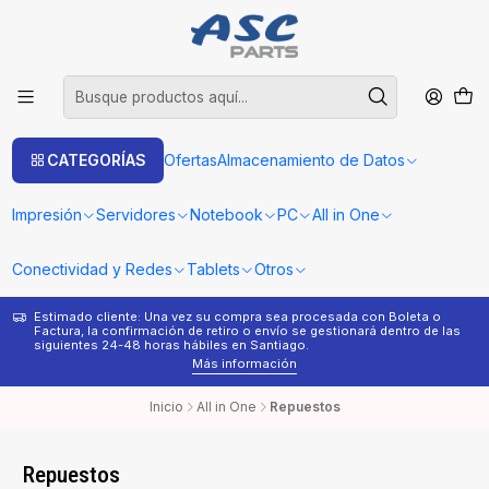
CATEGORÍAS
Ofertas
Almacenamiento de Datos
Impresión
Servidores
Notebook
PC
All in One
Conectividad y Redes
Tablets
Otros
Estimado cliente: Una vez su compra sea procesada con Boleta o
¿
Factura, la confirmación de retiro o envío se gestionará dentro de las
s
siguientes 24-48 horas hábiles en Santiago.
Más información
Inicio
All in One
Repuestos
Repuestos