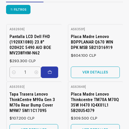
FILTROS
AS62606
|
AS63591
|
Agotado
Pantalla LCD Dell FHD
Placa Madre Lenovo
(1920X1080) 23.8''
BDPPLANAR Q670 WIN
020H2C 5490 AIO BOE
DPK MSB 5B21D16919
MV238FHM-N62
$604.100 CLP
$293.300 CLP
VER DETALLES
Cantidad
AS63593
|
AS63648
|
Agotado
Agotado
Tapa Trasera Lenovo
Placa Madre Lenovo
ThinkCentre M90a Gen 3
Thinkcentre TM70A M70Q
M70a Rear Bump Cover
35W H470 IQ4X01L1
M9M7 5M11C17095
5B20U54379
$107.200 CLP
$309.500 CLP