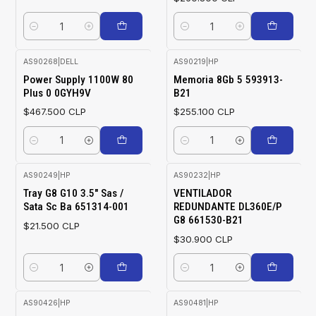
Cantidad
Cantidad
AS90268
|
DELL
AS90219
|
HP
Power Supply 1100W 80
Memoria 8Gb 5 593913-
Plus 0 0GYH9V
B21
$467.500 CLP
$255.100 CLP
Cantidad
Cantidad
AS90249
|
HP
AS90232
|
HP
Tray G8 G10 3.5" Sas /
VENTILADOR
Sata Sc Ba 651314-001
REDUNDANTE DL360E/P
G8 661530-B21
$21.500 CLP
$30.900 CLP
Cantidad
Cantidad
AS90426
|
HP
AS90481
|
HP