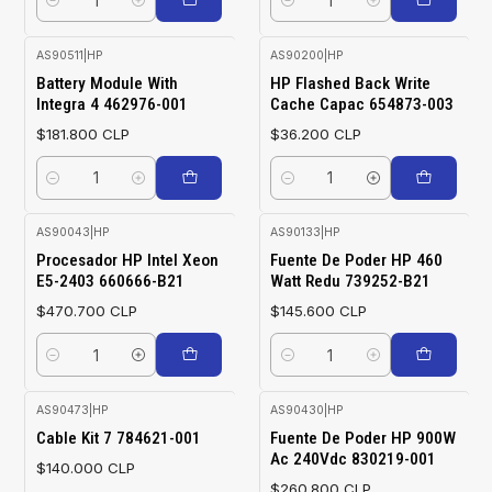
Cantidad
Cantidad
AS90511
|
HP
AS90200
|
HP
Battery Module With
HP Flashed Back Write
Integra 4 462976-001
Cache Capac 654873-003
$181.800 CLP
$36.200 CLP
Cantidad
Cantidad
AS90043
|
HP
AS90133
|
HP
Procesador HP Intel Xeon
Fuente De Poder HP 460
E5-2403 660666-B21
Watt Redu 739252-B21
$470.700 CLP
$145.600 CLP
Cantidad
Cantidad
AS90473
|
HP
AS90430
|
HP
Cable Kit 7 784621-001
Fuente De Poder HP 900W
Ac 240Vdc 830219-001
$140.000 CLP
$260.800 CLP