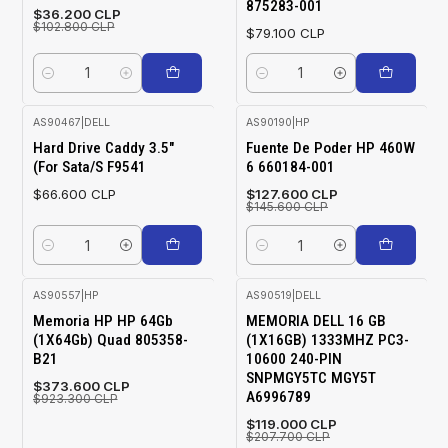
875283-001
$36.200 CLP
$102.800 CLP
$79.100 CLP
Cantidad
Cantidad
AS90467
|
DELL
AS90190
|
HP
-12%
Hard Drive Caddy 3.5"
Fuente De Poder HP 460W
OFF
(For Sata/S F9541
6 660184-001
$66.600 CLP
$127.600 CLP
$145.600 CLP
Cantidad
Cantidad
AS90557
|
HP
AS90519
|
DELL
-60%
-43%
Memoria HP HP 64Gb
MEMORIA DELL 16 GB
OFF
OFF
(1X64Gb) Quad 805358-
(1X16GB) 1333MHZ PC3-
B21
10600 240-PIN
SNPMGY5TC MGY5T
$373.600 CLP
A6996789
$923.300 CLP
$119.000 CLP
$207.700 CLP