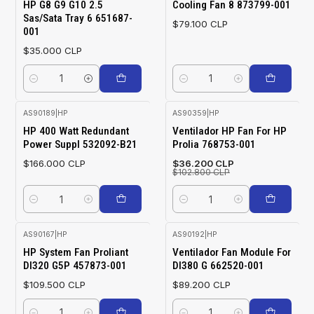
HP G8 G9 G10 2.5
Cooling Fan 8 873799-001
Sas/Sata Tray 6 651687-
$79.100 CLP
001
$35.000 CLP
Cantidad
Cantidad
AS90189
|
HP
AS90359
|
HP
-65%
HP 400 Watt Redundant
Ventilador HP Fan For HP
OFF
Power Suppl 532092-B21
Prolia 768753-001
$166.000 CLP
$36.200 CLP
$102.800 CLP
Cantidad
Cantidad
AS90167
|
HP
AS90192
|
HP
HP System Fan Proliant
Ventilador Fan Module For
Dl320 G5P 457873-001
Dl380 G 662520-001
$109.500 CLP
$89.200 CLP