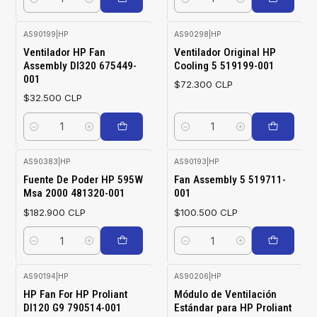
Cantidad
Cantidad
AS90199
|
HP
AS90298
|
HP
Ventilador HP Fan
Ventilador Original HP
Assembly Dl320 675449-
Cooling 5 519199-001
001
$72.300 CLP
$32.500 CLP
Cantidad
Cantidad
AS90383
|
HP
AS90193
|
HP
Fuente De Poder HP 595W
Fan Assembly 5 519711-
Msa 2000 481320-001
001
$182.900 CLP
$100.500 CLP
Cantidad
Cantidad
AS90194
|
HP
AS90206
|
HP
-65%
HP Fan For HP Proliant
Módulo de Ventilación
OFF
Dl120 G9 790514-001
Estándar para HP Proliant