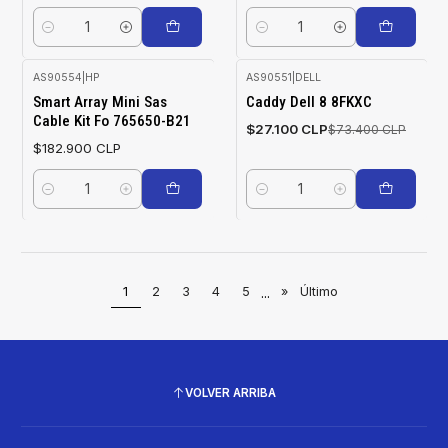
Cantidad
Cantidad
AS90554
|
HP
AS90551
|
DELL
-63%
Smart Array Mini Sas
Caddy Dell 8 8FKXC
OFF
Cable Kit Fo 765650-B21
$27.100 CLP
$73.400 CLP
$182.900 CLP
Cantidad
Cantidad
1
2
3
4
5
...
»
Último
VOLVER ARRIBA