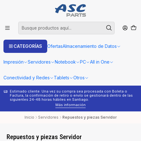
CATEGORÍAS
Ofertas
Almacenamiento de Datos
Impresión
Servidores
Notebook
PC
All in One
Conectividad y Redes
Tablets
Otros
Estimado cliente: Una vez su compra sea procesada con Boleta o
¿
Factura, la confirmación de retiro o envío se gestionará dentro de las
s
siguientes 24-48 horas hábiles en Santiago.
Más información
Inicio
Servidores
Repuestos y piezas Servidor
Repuestos y piezas Servidor