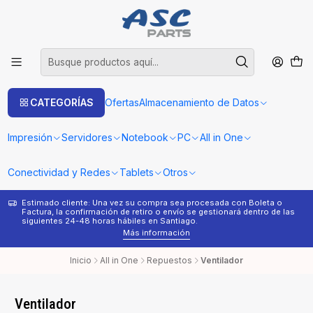
CATEGORÍAS
Ofertas
Almacenamiento de Datos
Impresión
Servidores
Notebook
PC
All in One
Conectividad y Redes
Tablets
Otros
Estimado cliente: Una vez su compra sea procesada con Boleta o
¿
Factura, la confirmación de retiro o envío se gestionará dentro de las
s
siguientes 24-48 horas hábiles en Santiago.
Más información
Inicio
All in One
Repuestos
Ventilador
Ventilador