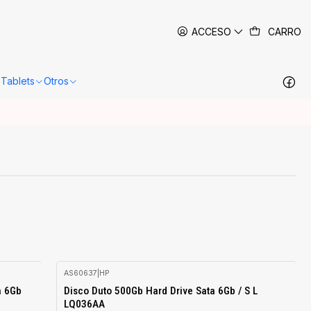
 siguientes 24-48 horas hábiles en Santiago.
Más información
ACCESO
CARRO
Tablets
Otros
AS60637
|
HP
h 6Gb
Disco Duto 500Gb Hard Drive Sata 6Gb / S L
LQ036AA