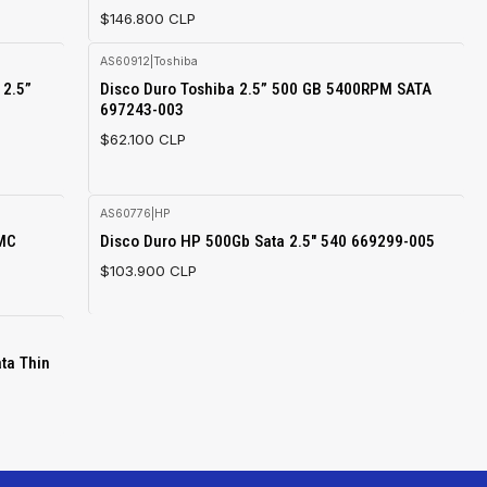
$146.800 CLP
AS60912
|
Toshiba
 2.5”
Disco Duro Toshiba 2.5” 500 GB 5400RPM SATA
697243-003
$62.100 CLP
AS60776
|
HP
Agotado
EMC
Disco Duro HP 500Gb Sata 2.5" 540 669299-005
$103.900 CLP
ta Thin