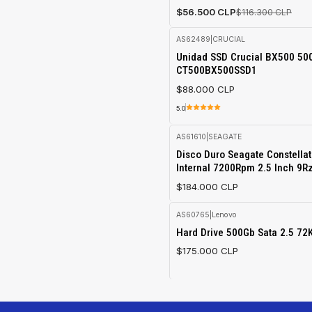
$56.500 CLP
$116.300 CLP
AS62489
|
CRUCIAL
Unidad SSD Crucial BX500 50
CT500BX500SSD1
$88.000 CLP
5.0
AS61610
|
SEAGATE
Agotado
Disco Duro Seagate Constellat
Internal 7200Rpm 2.5 Inch 9R
$184.000 CLP
AS60765
|
Lenovo
Agotado
Hard Drive 500Gb Sata 2.5 7
$175.000 CLP