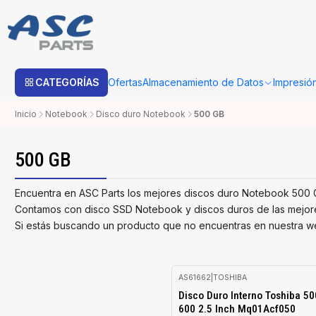
Estimado cliente: Una vez su compra sea procesada con Bo
CATEGORÍAS
Ofertas
Almacenamiento de Datos
Impresió
Inicio
Notebook
Disco duro Notebook
500 GB
500 GB
Encuentra en ASC Parts los mejores discos duro Notebook 500 
Contamos con disco SSD Notebook y discos duros de las mejores
Si estás buscando un producto que no encuentras en nuestra we
AS61662
|
TOSHIBA
-51%
Disco Duro Interno Toshiba 5
OFF
600 2.5 Inch Mq01Acf050