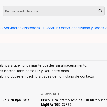
leta o Factura, la confirmación de retiro o envío se gestionará dentro de las
n
Servidores
Notebook
PC
All in One
Conectividad y Redes
GB, para que nunca más te quedes sin almacenamiento.
 marcas, tales como HP y Dell, entre otras.
b, no dudes en pedirlo a través del formulario de contacto
AS60723
|
DELL
-53%
00 Gb 7.2K Rpm Sata-
Disco Duro Interno Toshiba 500 Gb 2.5 Inc
OFF
Mq01Acf050 C7F2G