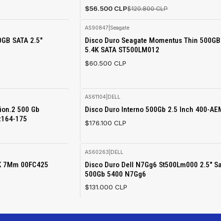
$56.500 CLP
$120.800 CLP
AS90847
|
Seagate
0GB SATA 2.5"
Disco Duro Seagate Momentus Thin 500GB
5.4K SATA ST500LM012
$60.500 CLP
AS61104
|
DELL
Agotado
ion.2 500 Gb
Disco Duro Interno 500Gb 2.5 Inch 400-A
z164-175
$176.100 CLP
AS60263
|
DELL
Agotado
2K 7Mm 00FC425
Disco Duro Dell N7Gg6 St500Lm000 2.5" Sa
500Gb 5400 N7Gg6
$131.000 CLP