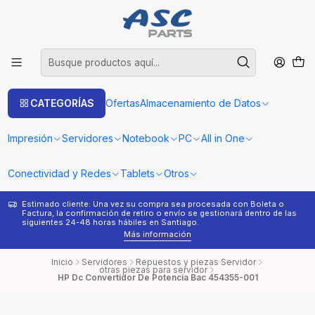
CATEGORÍAS
Ofertas
Almacenamiento de Datos
Impresión
Servidores
Notebook
PC
All in One
Conectividad y Redes
Tablets
Otros
Estimado cliente: Una vez su compra sea procesada con Boleta o
¿
Factura, la confirmación de retiro o envío se gestionará dentro de las
s
siguientes 24-48 horas hábiles en Santiago.
Más información
Inicio
Servidores
Repuestos y piezas Servidor
otras piezas para servidor
HP Dc Convertidor De Potencia Bac 454355-001