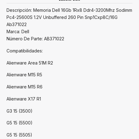
Descripción: Memoria Dell 16Gb 1Rx8 Ddr4-3200Mhz Sodimm
Pc4-25600S 1.2V Unbuffered 260 Pin Snp1Cxp8C/16G
Ab371022
Marca: Dell
Número De Parte: AB371022
Compatibilidades:
Alienware Area 51M R2
Alienware M15 R5
Alienware M15 R6
Alienware X17 R1
G3 15 (3500)
G5 15 (5500)
G5 15 (5505)