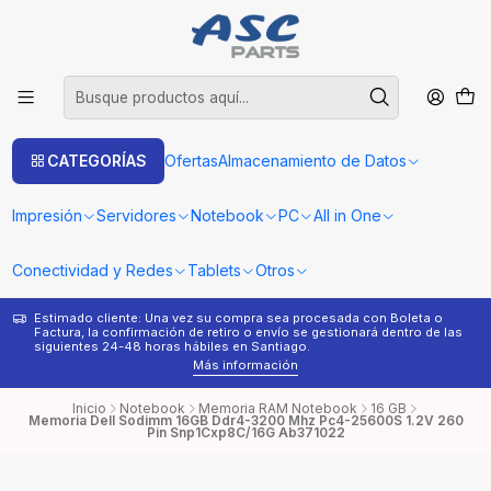
CATEGORÍAS
Ofertas
Almacenamiento de Datos
Impresión
Servidores
Notebook
PC
All in One
Conectividad y Redes
Tablets
Otros
Estimado cliente: Una vez su compra sea procesada con Boleta o
¿
Factura, la confirmación de retiro o envío se gestionará dentro de las
s
siguientes 24-48 horas hábiles en Santiago.
Más información
Inicio
Notebook
Memoria RAM Notebook
16 GB
Memoria Dell Sodimm 16GB Ddr4-3200 Mhz Pc4-25600S 1.2V 260
Pin Snp1Cxp8C/16G Ab371022