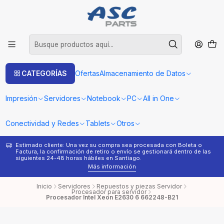
CATEGORÍAS
Ofertas
Almacenamiento de Datos
Impresión
Servidores
Notebook
PC
All in One
Conectividad y Redes
Tablets
Otros
Estimado cliente: Una vez su compra sea procesada con Boleta o
¿
Factura, la confirmación de retiro o envío se gestionará dentro de las
s
siguientes 24-48 horas hábiles en Santiago.
Más información
Inicio
Servidores
Repuestos y piezas Servidor
Procesador para servidor
Procesador Intel Xeon E2630 6 662248-B21