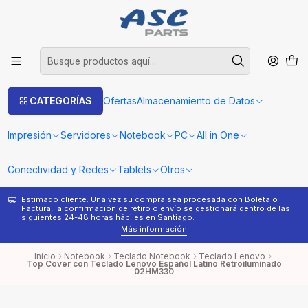
CATEGORÍAS
Ofertas
Almacenamiento de Datos
Impresión
Servidores
Notebook
PC
All in One
Conectividad y Redes
Tablets
Otros
Estimado cliente: Una vez su compra sea procesada con Boleta o
¿
Factura, la confirmación de retiro o envío se gestionará dentro de las
s
siguientes 24-48 horas hábiles en Santiago.
Más información
Inicio
Notebook
Teclado Notebook
Teclado Lenovo
Top Cover con Teclado Lenovo Español Latino Retroiluminado
02HM330