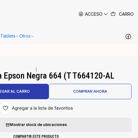
 siguientes 24-48 horas hábiles en Santiago.
Más información
ACCESO
CARRO
Tablets
Otros
|
ta Epson Negra 664 (T T664120-AL
EGAR AL CARRO
COMPRAR AHORA
Agregar a la lista de favoritos
Mostrar stock de ubicaciones
COMPARTIR ESTE PRODUCTO