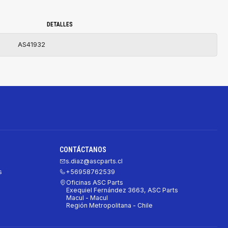
DETALLES
AS41932
CONTÁCTANOS
s.diaz@ascparts.cl
s
+56958762539
Oficinas ASC Parts
Exequiel Fernández 3663, ASC Parts
Macul - Macul
Región Metropolitana - Chile