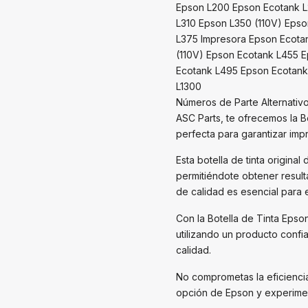
Epson L200 Epson Ecotank L
L310 Epson L350 (110V) Eps
L375 Impresora Epson Ecota
(110V) Epson Ecotank L455 E
Ecotank L495 Epson Ecotank
L1300
Números de Parte Alternativos
ASC Parts, te ofrecemos la B
perfecta para garantizar imp
Esta botella de tinta origina
permitiéndote obtener resulta
de calidad es esencial para 
Con la Botella de Tinta Eps
utilizando un producto confi
calidad.
No comprometas la eficiencia
opción de Epson y experimen