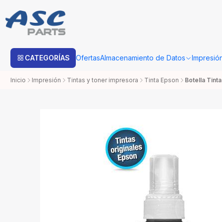
Estimado cliente: Una vez su compra sea procesada con Bo
CATEGORÍAS
Ofertas
Almacenamiento de Datos
Impresió
Inicio
Impresión
Tintas y toner impresora
Tinta Epson
Botella Tin