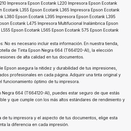
210 Impresora Epson Ecotank L220 Impresora Epson Ecotank
on Ecotank L355 Epson Ecotank L365 Impresora Epson Ecotank
nk L380 Epson Ecotank L395 Impresora Epson Ecotank L395
pson Ecotank L475 Impresora Multifucional Inalámbrica Epson
 L555 Epson Ecotank L565 Epson Ecotank 575 Epson Ecotank
: No es necesario incluir esta información. En nuestra tienda,
otella de Tinta Epson Negra 664 (T664120-Al), la elección
resiones de alta calidad en tus documentos.
l de Epson asegura la nitidez y durabilidad de tus impresiones,
dos profesionales en cada página. Adquirir una tinta original y
el funcionamiento óptimo de tu impresora.
on Negra 664 (T664120-Al), puedes estar seguro de que estás
able y que cumple con los más altos estándares de rendimiento y
 de tu impresora y el aspecto de tus documentos, elige esta
ta la diferencia en cada impresión.