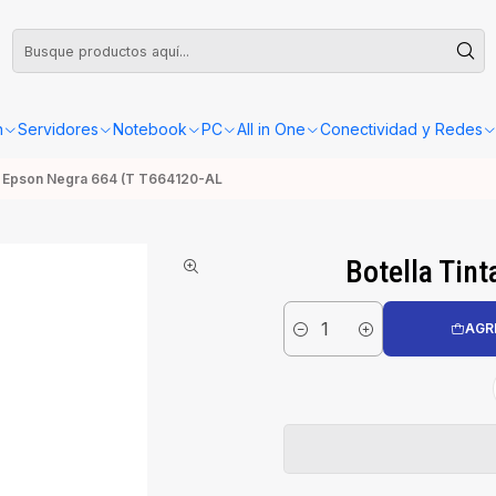
leta o Factura, la confirmación de retiro o envío se gestionará dentro de las
n
Servidores
Notebook
PC
All in One
Conectividad y Redes
ta Epson Negra 664 (T T664120-AL
Botella Tin
AGR
Cantidad