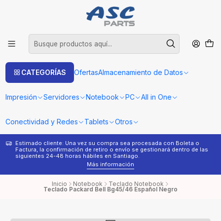
CATEGORÍAS
Ofertas
Almacenamiento de Datos
Impresión
Servidores
Notebook
PC
All in One
Conectividad y Redes
Tablets
Otros
Estimado cliente: Una vez su compra sea procesada con Boleta o
¿
Factura, la confirmación de retiro o envío se gestionará dentro de las
s
siguientes 24-48 horas hábiles en Santiago.
Más información
Inicio
Notebook
Teclado Notebook
Teclado Packard Bell Bg45/46 Español Negro