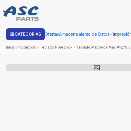
Estimado cliente: Una vez su compra sea procesada con Bo
CATEGORÍAS
Ofertas
Almacenamiento de Datos
Impresió
Inicio
Notebook
Teclado Notebook
Teclado Macbook Mac A1278 E