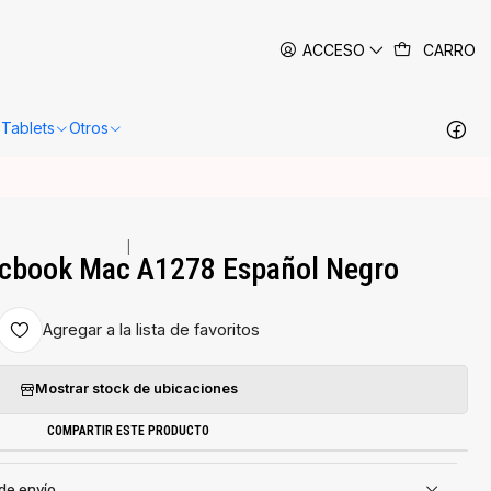
 siguientes 24-48 horas hábiles en Santiago.
Más información
ACCESO
CARRO
Tablets
Otros
|
cbook Mac A1278 Español Negro
Agregar a la lista de favoritos
Mostrar stock de ubicaciones
COMPARTIR ESTE PRODUCTO
 de envío