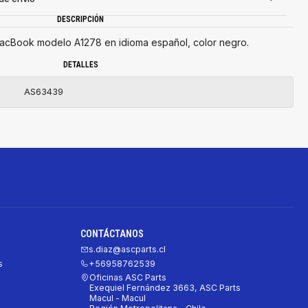
DESCRIPCIÓN
acBook modelo A1278 en idioma español, color negro.
DETALLES
AS63439
CONTÁCTANOS
s.diaz@ascparts.cl
s
+56958762539
Oficinas ASC Parts
Exequiel Fernández 3663, ASC Parts
Macul - Macul