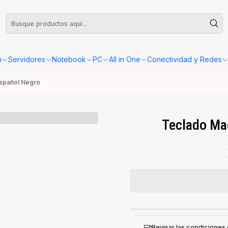
leta o Factura, la confirmación de retiro o envío se gestionará dentro de las
n
Servidores
Notebook
PC
All in One
Conectividad y Redes
spañol Negro
Teclado Ma
Revisar las condiciones