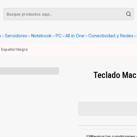
leta o Factura, la confirmación de retiro o envío se gestionará dentro de las
n
Servidores
Notebook
PC
All in One
Conectividad y Redes
" Español Negro
Teclado Mac
Revisar las condiciones