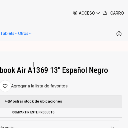
 siguientes 24-48 horas hábiles en Santiago.
Más información
ACCESO
CARRO
Tablets
Otros
|
book Air A1369 13" Español Negro
Agregar a la lista de favoritos
Mostrar stock de ubicaciones
COMPARTIR ESTE PRODUCTO
 de envío