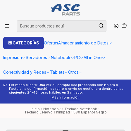
CATEGORÍAS
Ofertas
Almacenamiento de Datos
Impresión
Servidores
Notebook
PC
All in One
Conectividad y Redes
Tablets
Otros
Estimado cliente: Una vez su compra sea procesada con Boleta o
¿
Factura, la confirmación de retiro o envío se gestionará dentro de las
s
siguientes 24-48 horas hábiles en Santiago.
Más información
Inicio
Notebook
Teclado Notebook
Teclado Lenovo Thinkpad T580 Español Negro