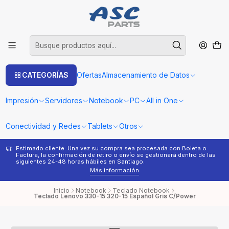
CATEGORÍAS
Ofertas
Almacenamiento de Datos
Impresión
Servidores
Notebook
PC
All in One
Conectividad y Redes
Tablets
Otros
Estimado cliente: Una vez su compra sea procesada con Boleta o
¿
Factura, la confirmación de retiro o envío se gestionará dentro de las
s
siguientes 24-48 horas hábiles en Santiago.
Más información
Inicio
Notebook
Teclado Notebook
Teclado Lenovo 330-15 320-15 Español Gris C/Power