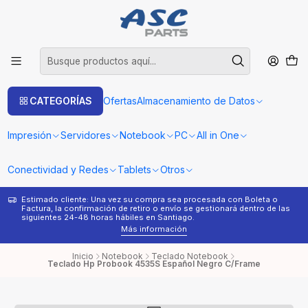
CATEGORÍAS
Ofertas
Almacenamiento de Datos
Impresión
Servidores
Notebook
PC
All in One
Conectividad y Redes
Tablets
Otros
Estimado cliente: Una vez su compra sea procesada con Boleta o
¿
Factura, la confirmación de retiro o envío se gestionará dentro de las
s
siguientes 24-48 horas hábiles en Santiago.
Más información
Inicio
Notebook
Teclado Notebook
Teclado Hp Probook 4535S Español Negro C/Frame