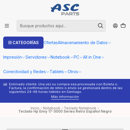
CATEGORÍAS
Ofertas
Almacenamiento de Datos
Impresión
Servidores
Notebook
PC
All in One
Conectividad y Redes
Tablets
Otros
Estimado cliente: Una vez su compra sea procesada con Boleta o
¿
Factura, la confirmación de retiro o envío se gestionará dentro de las
s
siguientes 24-48 horas hábiles en Santiago.
Más información
Inicio
Notebook
Teclado Notebook
Teclado Hp Envy 17-3000 Series Retro Español Negro