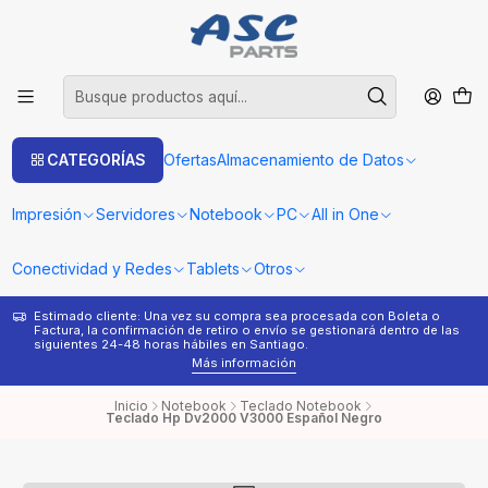
CATEGORÍAS
Ofertas
Almacenamiento de Datos
Impresión
Servidores
Notebook
PC
All in One
Conectividad y Redes
Tablets
Otros
Estimado cliente: Una vez su compra sea procesada con Boleta o
¿
Factura, la confirmación de retiro o envío se gestionará dentro de las
s
siguientes 24-48 horas hábiles en Santiago.
Más información
Inicio
Notebook
Teclado Notebook
Teclado Hp Dv2000 V3000 Español Negro