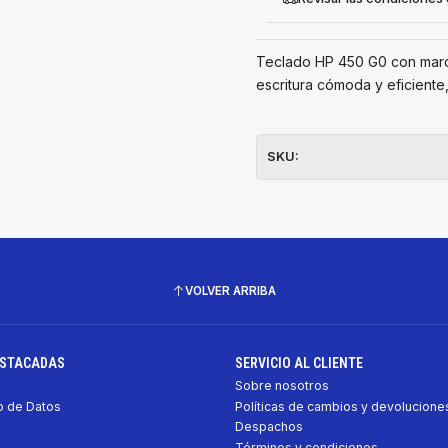
Teclado HP 450 G0 con marco
escritura cómoda y eficient
SKU:
VOLVER ARRIBA
ESTACADAS
SERVICIO AL CLIENTE
Sobre nosotros
 de Datos
Políticas de cambios y devolucione
Despachos
Términos y condiciones