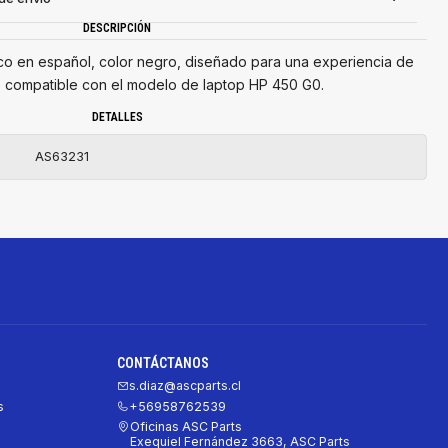
DESCRIPCIÓN
 en español, color negro, diseñado para una experiencia de
e, compatible con el modelo de laptop HP 450 G0.
DETALLES
AS63231
CONTÁCTANOS
s.diaz@ascparts.cl
s
+56958762539
Oficinas ASC Parts
Exequiel Fernández 3663, ASC Parts