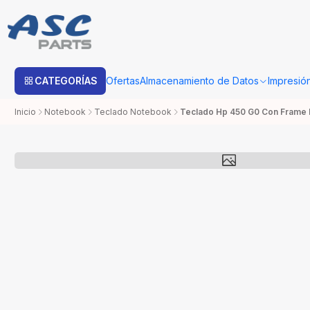
Estimado cliente: Una vez su compra sea procesada con Bo
CATEGORÍAS
Ofertas
Almacenamiento de Datos
Impresió
Inicio
Notebook
Teclado Notebook
Teclado Hp 450 G0 Con Frame 