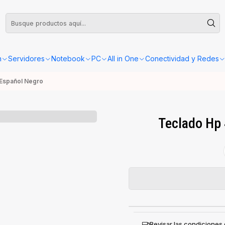
leta o Factura, la confirmación de retiro o envío se gestionará dentro de las
n
Servidores
Notebook
PC
All in One
Conectividad y Redes
Español Negro
Teclado Hp
Revisar las condiciones