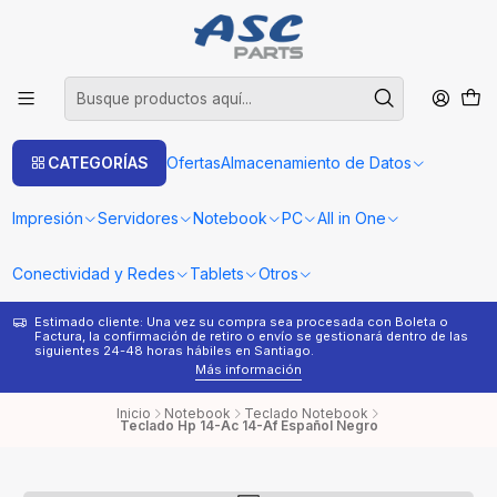
CATEGORÍAS
Ofertas
Almacenamiento de Datos
Impresión
Servidores
Notebook
PC
All in One
Conectividad y Redes
Tablets
Otros
Estimado cliente: Una vez su compra sea procesada con Boleta o
¿
Factura, la confirmación de retiro o envío se gestionará dentro de las
s
siguientes 24-48 horas hábiles en Santiago.
Más información
Inicio
Notebook
Teclado Notebook
Teclado Hp 14-Ac 14-Af Español Negro