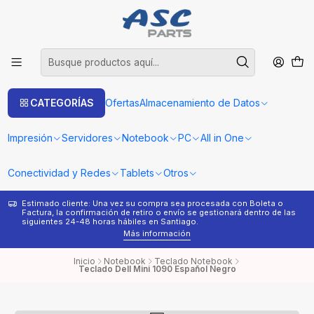
CATEGORÍAS
Ofertas
Almacenamiento de Datos
Impresión
Servidores
Notebook
PC
All in One
Conectividad y Redes
Tablets
Otros
Estimado cliente: Una vez su compra sea procesada con Boleta o
¿
Factura, la confirmación de retiro o envío se gestionará dentro de las
s
siguientes 24-48 horas hábiles en Santiago.
Más información
Inicio
Notebook
Teclado Notebook
Teclado Dell Mini 1090 Español Negro