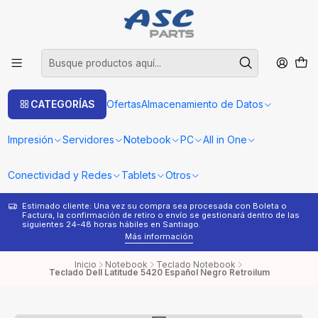
CATEGORÍAS
Ofertas
Almacenamiento de Datos
Impresión
Servidores
Notebook
PC
All in One
Conectividad y Redes
Tablets
Otros
Estimado cliente: Una vez su compra sea procesada con Boleta o
¿
Factura, la confirmación de retiro o envío se gestionará dentro de las
s
siguientes 24-48 horas hábiles en Santiago.
Más información
Inicio
Notebook
Teclado Notebook
Teclado Dell Latitude 5420 Español Negro Retroilum