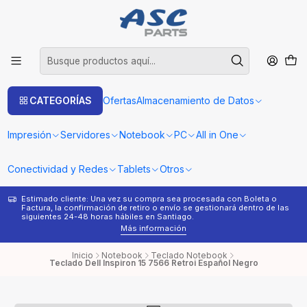
CATEGORÍAS
Ofertas
Almacenamiento de Datos
Impresión
Servidores
Notebook
PC
All in One
Conectividad y Redes
Tablets
Otros
Estimado cliente: Una vez su compra sea procesada con Boleta o
¿
Factura, la confirmación de retiro o envío se gestionará dentro de las
s
siguientes 24-48 horas hábiles en Santiago.
Más información
Inicio
Notebook
Teclado Notebook
Teclado Dell Inspiron 15 7566 Retroi Español Negro