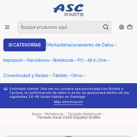
CATEGORÍAS
Ofertas
Almacenamiento de Datos
Impresión
Servidores
Notebook
PC
All in One
Conectividad y Redes
Tablets
Otros
Estimado cliente: Una vez su compra sea procesada con Boleta o
¿
Factura, la confirmación de retiro o envío se gestionará dentro de las
s
siguientes 24-48 horas hábiles en Santiago.
Más información
Inicio
Notebook
Teclado Notebook
Teclado Asus Ux32 Español Grafito