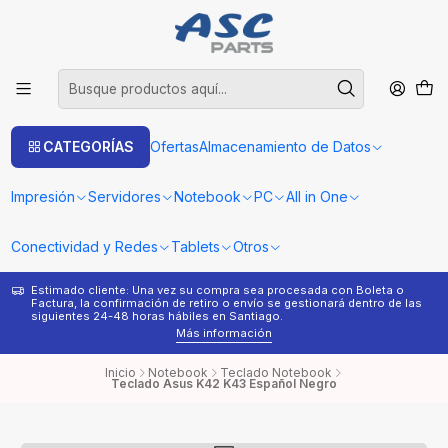
CATEGORÍAS
Ofertas
Almacenamiento de Datos
Impresión
Servidores
Notebook
PC
All in One
Conectividad y Redes
Tablets
Otros
Estimado cliente: Una vez su compra sea procesada con Boleta o
¿
Factura, la confirmación de retiro o envío se gestionará dentro de las
s
siguientes 24-48 horas hábiles en Santiago.
Más información
Inicio
Notebook
Teclado Notebook
Teclado Asus K42 K43 Español Negro