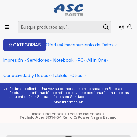
CATEGORÍAS
Ofertas
Almacenamiento de Datos
Impresión
Servidores
Notebook
PC
All in One
Conectividad y Redes
Tablets
Otros
Estimado cliente: Una vez su compra sea procesada con Boleta o
¿
Factura, la confirmación de retiro o envío se gestionará dentro de las
s
siguientes 24-48 horas hábiles en Santiago.
Más información
Inicio
Notebook
Teclado Notebook
Teclado Acer Sf314-54 Retro C/Power Negro Español