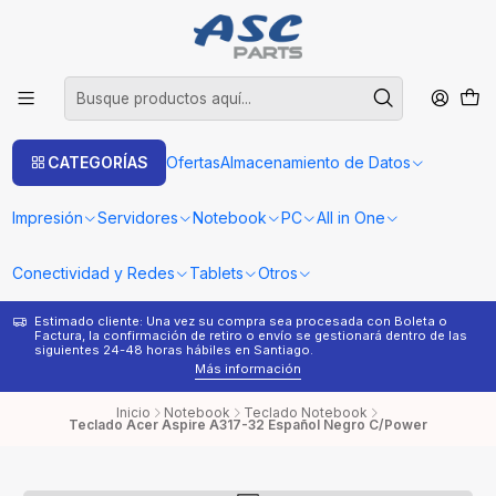
CATEGORÍAS
Ofertas
Almacenamiento de Datos
Impresión
Servidores
Notebook
PC
All in One
Conectividad y Redes
Tablets
Otros
Estimado cliente: Una vez su compra sea procesada con Boleta o
¿
Factura, la confirmación de retiro o envío se gestionará dentro de las
s
siguientes 24-48 horas hábiles en Santiago.
Más información
Inicio
Notebook
Teclado Notebook
Teclado Acer Aspire A317-32 Español Negro C/Power