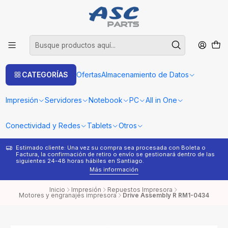
CATEGORÍAS
Ofertas
Almacenamiento de Datos
Impresión
Servidores
Notebook
PC
All in One
Conectividad y Redes
Tablets
Otros
Estimado cliente: Una vez su compra sea procesada con Boleta o
¿
Factura, la confirmación de retiro o envío se gestionará dentro de las
s
siguientes 24-48 horas hábiles en Santiago.
Más información
Inicio
Impresión
Repuestos Impresora
Motores y engranajes impresora
Drive Assembly R RM1-0434