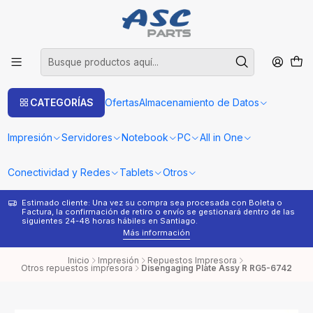
CATEGORÍAS
Ofertas
Almacenamiento de Datos
Impresión
Servidores
Notebook
PC
All in One
Conectividad y Redes
Tablets
Otros
Estimado cliente: Una vez su compra sea procesada con Boleta o
¿
Factura, la confirmación de retiro o envío se gestionará dentro de las
s
siguientes 24-48 horas hábiles en Santiago.
Más información
Inicio
Impresión
Repuestos Impresora
Otros repuestos impresora
Disengaging Plate Assy R RG5-6742