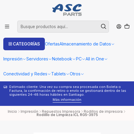
CATEGORÍAS
Ofertas
Almacenamiento de Datos
Impresión
Servidores
Notebook
PC
All in One
Conectividad y Redes
Tablets
Otros
Estimado cliente: Una vez su compra sea procesada con Boleta o
¿
Factura, la confirmación de retiro o envío se gestionará dentro de las
s
siguientes 24-48 horas hábiles en Santiago.
Más información
Inicio
Impresión
Repuestos Impresora
Rodillos de impresora
Rodilllo de Limpieza ICL RG5-3975