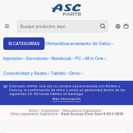
CATEGORÍAS
Ofertas
Almacenamiento de Datos
Impresión
Servidores
Notebook
PC
All in One
Conectividad y Redes
Tablets
Otros
Estimado cliente: Una vez su compra sea procesada con Boleta o
¿
Factura, la confirmación de retiro o envío se gestionará dentro de las
s
siguientes 24-48 horas hábiles en Santiago.
Más información
Inicio
Impresión
Repuestos Impresora
Otros repuestos impresora
Rear Access Door Asm R RC1-3819