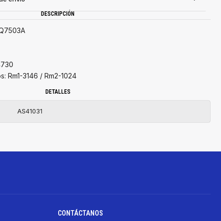
DESCRIPCIÓN
 Q7503A
4730
os: Rm1-3146 / Rm2-1024
DETALLES
AS41031
CONTÁCTANOS