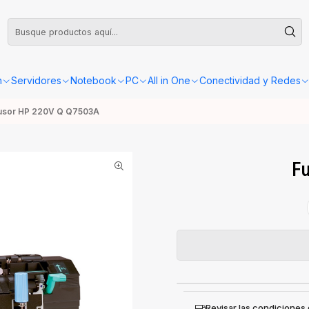
leta o Factura, la confirmación de retiro o envío se gestionará dentro de las
n
Servidores
Notebook
PC
All in One
Conectividad y Redes
usor HP 220V Q Q7503A
F
Revisar las condiciones