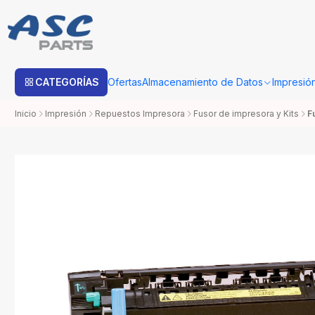
Estimado cliente: Una vez su compra sea procesada con Bo
CATEGORÍAS
Ofertas
Almacenamiento de Datos
Impresió
Inicio
Impresión
Repuestos Impresora
Fusor de impresora y Kits
F