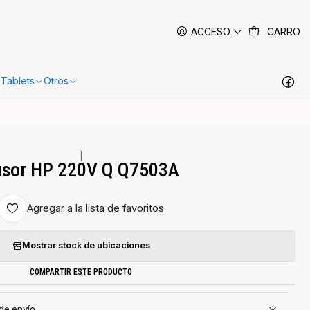
 siguientes 24-48 horas hábiles en Santiago.
Más información
ACCESO
CARRO
Tablets
Otros
|
usor HP 220V Q Q7503A
Agregar a la lista de favoritos
Mostrar stock de ubicaciones
COMPARTIR ESTE PRODUCTO
 de envío