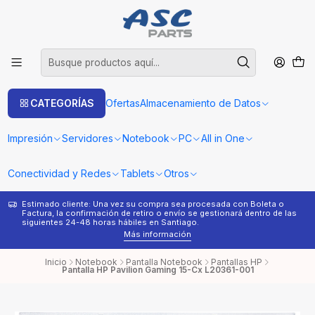
CATEGORÍAS
Ofertas
Almacenamiento de Datos
Impresión
Servidores
Notebook
PC
All in One
Conectividad y Redes
Tablets
Otros
Estimado cliente: Una vez su compra sea procesada con Boleta o
¿
Factura, la confirmación de retiro o envío se gestionará dentro de las
s
siguientes 24-48 horas hábiles en Santiago.
Más información
Inicio
Notebook
Pantalla Notebook
Pantallas HP
Pantalla HP Pavilion Gaming 15-Cx L20361-001