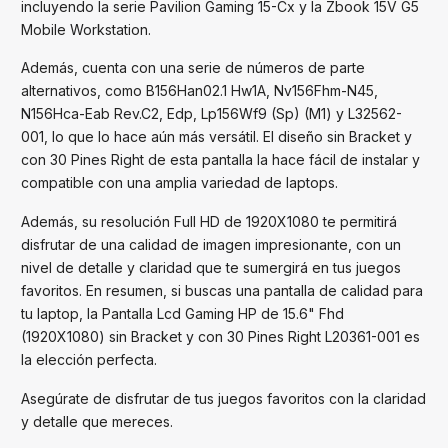
incluyendo la serie Pavilion Gaming 15-Cx y la Zbook 15V G5
Mobile Workstation.
Además, cuenta con una serie de números de parte
alternativos, como B156Han02.1 Hw1A, Nv156Fhm-N45,
N156Hca-Eab Rev.C2, Edp, Lp156Wf9 (Sp) (M1) y L32562-
001, lo que lo hace aún más versátil. El diseño sin Bracket y
con 30 Pines Right de esta pantalla la hace fácil de instalar y
compatible con una amplia variedad de laptops.
Además, su resolución Full HD de 1920X1080 te permitirá
disfrutar de una calidad de imagen impresionante, con un
nivel de detalle y claridad que te sumergirá en tus juegos
favoritos. En resumen, si buscas una pantalla de calidad para
tu laptop, la Pantalla Lcd Gaming HP de 15.6" Fhd
(1920X1080) sin Bracket y con 30 Pines Right L20361-001 es
la elección perfecta.
Asegúrate de disfrutar de tus juegos favoritos con la claridad
y detalle que mereces.