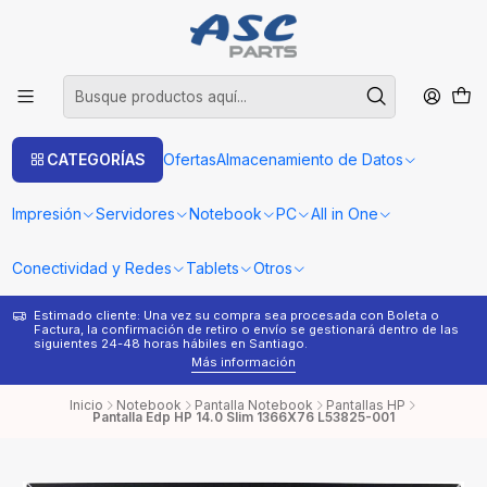
CATEGORÍAS
Ofertas
Almacenamiento de Datos
Impresión
Servidores
Notebook
PC
All in One
Conectividad y Redes
Tablets
Otros
Estimado cliente: Una vez su compra sea procesada con Boleta o
¿
Factura, la confirmación de retiro o envío se gestionará dentro de las
s
siguientes 24-48 horas hábiles en Santiago.
Más información
Inicio
Notebook
Pantalla Notebook
Pantallas HP
Pantalla Edp HP 14.0 Slim 1366X76 L53825-001