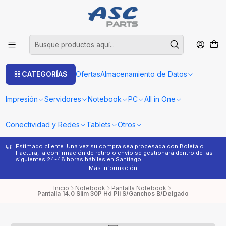
CATEGORÍAS
Ofertas
Almacenamiento de Datos
Impresión
Servidores
Notebook
PC
All in One
Conectividad y Redes
Tablets
Otros
Estimado cliente: Una vez su compra sea procesada con Boleta o
¿
Factura, la confirmación de retiro o envío se gestionará dentro de las
s
siguientes 24-48 horas hábiles en Santiago.
Más información
Inicio
Notebook
Pantalla Notebook
Pantalla 14.0 Slim 30P Hd Pli S/Ganchos B/Delgado