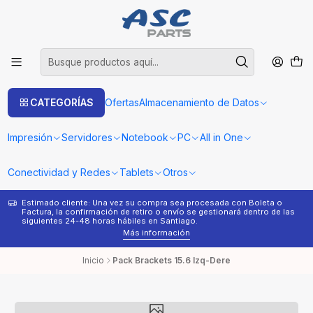
CATEGORÍAS
Ofertas
Almacenamiento de Datos
Impresión
Servidores
Notebook
PC
All in One
Conectividad y Redes
Tablets
Otros
Estimado cliente: Una vez su compra sea procesada con Boleta o
¿
Factura, la confirmación de retiro o envío se gestionará dentro de las
s
siguientes 24-48 horas hábiles en Santiago.
Más información
Inicio
Pack Brackets 15.6 Izq-Dere