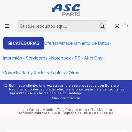
CATEGORÍAS
Ofertas
Almacenamiento de Datos
Impresión
Servidores
Notebook
PC
All in One
Conectividad y Redes
Tablets
Otros
Estimado cliente: Una vez su compra sea procesada con Boleta o
¿
Factura, la confirmación de retiro o envío se gestionará dentro de las
s
siguientes 24-48 horas hábiles en Santiago.
Más información
Inicio
Otros
Monitor TV y Proyectores > Tv
Monitor
Monitor Pantalla 98 UHD Signage LH98QECEDGCXGO