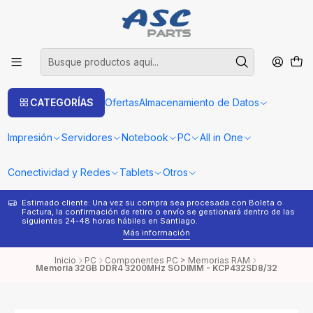
CATEGORÍAS
Ofertas
Almacenamiento de Datos
Impresión
Servidores
Notebook
PC
All in One
Conectividad y Redes
Tablets
Otros
Estimado cliente: Una vez su compra sea procesada con Boleta o
¿
Factura, la confirmación de retiro o envío se gestionará dentro de las
s
siguientes 24-48 horas hábiles en Santiago.
Más información
Inicio
PC
Componentes PC > Memorias RAM
Memoria 32GB DDR4 3200MHz SODIMM - KCP432SD8/32