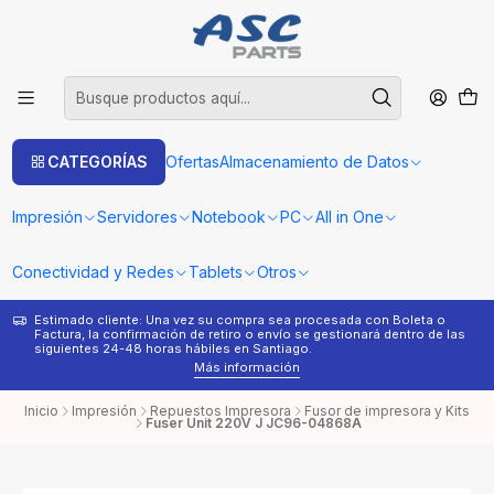
CATEGORÍAS
Ofertas
Almacenamiento de Datos
Impresión
Servidores
Notebook
PC
All in One
Conectividad y Redes
Tablets
Otros
Estimado cliente: Una vez su compra sea procesada con Boleta o
¿
Factura, la confirmación de retiro o envío se gestionará dentro de las
s
siguientes 24-48 horas hábiles en Santiago.
Más información
Inicio
Impresión
Repuestos Impresora
Fusor de impresora y Kits
Fuser Unit 220V J JC96-04868A