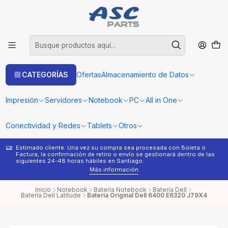
CATEGORÍAS
Ofertas
Almacenamiento de Datos
Impresión
Servidores
Notebook
PC
All in One
Conectividad y Redes
Tablets
Otros
Estimado cliente: Una vez su compra sea procesada con Boleta o
¿
Factura, la confirmación de retiro o envío se gestionará dentro de las
s
siguientes 24-48 horas hábiles en Santiago.
Más información
Inicio
Notebook
Batería Notebook
Batería Dell
Batería Dell Latitude
Bateria Original Dell 6400 E6320 J79X4