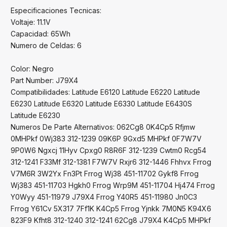
Especificaciones Tecnicas:
Voltaje: 11.1V
Capacidad: 65Wh
Numero de Celdas: 6
Color: Negro
Part Number: J79X4
Compatibilidades: Latitude E6120 Latitude E6220 Latitude
E6230 Latitude E6320 Latitude E6330 Latitude E6430S
Latitude E6230
Numeros De Parte Alternativos: 062Cg8 0K4Cp5 Rfjmw
0MHPkf 0Wj383 312-1239 09K6P 9Gxd5 MHPkf 0F7W7V
9P0W6 Ngxcj 11Hyv Cpxg0 R8R6F 312-1239 Cwtm0 Rcg54
312-1241 F33Mf 312-1381 F7W7V Rxjr6 312-1446 Fhhvx Frrog
V7M6R 3W2Yx Fn3Pt Frrog Wj38 451-11702 Gykf8 Frrog
Wj383 451-11703 Hgkh0 Frrog Wrp9M 451-11704 Hj474 Frrog
Y0Wyy 451-11979 J79X4 Frrog Y40R5 451-11980 Jn0C3
Frrog Y61Cv 5X317 7Ff1K K4Cp5 Frrog Yjnkk 7M0N5 K94X6
823F9 Kfht8 312-1240 312-1241 62Cg8 J79X4 K4Cp5 MHPkf