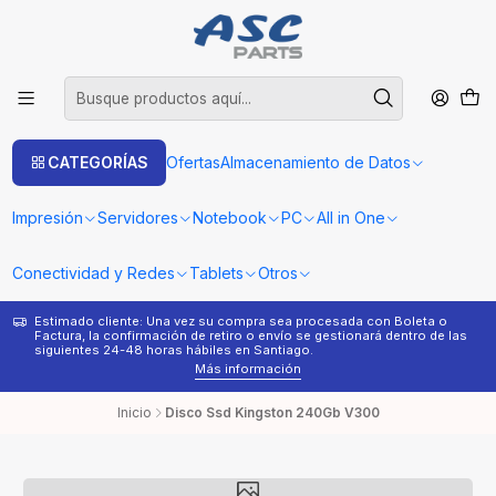
CATEGORÍAS
Ofertas
Almacenamiento de Datos
Impresión
Servidores
Notebook
PC
All in One
Conectividad y Redes
Tablets
Otros
Estimado cliente: Una vez su compra sea procesada con Boleta o
¿
Factura, la confirmación de retiro o envío se gestionará dentro de las
s
siguientes 24-48 horas hábiles en Santiago.
Más información
Inicio
Disco Ssd Kingston 240Gb V300