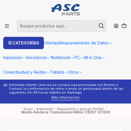
CATEGORÍAS
Ofertas
Almacenamiento de Datos
Impresión
Servidores
Notebook
PC
All in One
Conectividad y Redes
Tablets
Otros
Estimado cliente: Una vez su compra sea procesada con Boleta o
¿
Factura, la confirmación de retiro o envío se gestionará dentro de las
s
siguientes 24-48 horas hábiles en Santiago.
Más información
Inicio
Impresión
Repuestos y piezas Plotter
Media Advance Transmission Motor CR357-67009