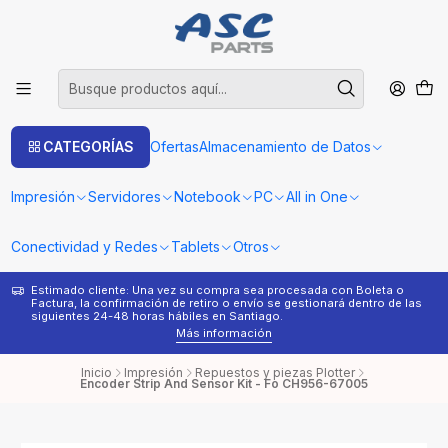
CATEGORÍAS
Ofertas
Almacenamiento de Datos
Impresión
Servidores
Notebook
PC
All in One
Conectividad y Redes
Tablets
Otros
Estimado cliente: Una vez su compra sea procesada con Boleta o
¿
Factura, la confirmación de retiro o envío se gestionará dentro de las
s
siguientes 24-48 horas hábiles en Santiago.
Más información
Inicio
Impresión
Repuestos y piezas Plotter
Encoder Strip And Sensor Kit - Fo CH956-67005